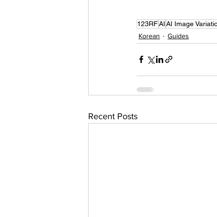
123RF
AI
AI Image Variati
Korean
Guides
Recent Posts