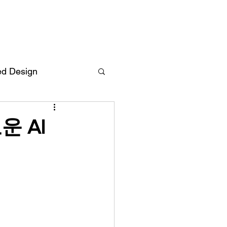
ed Design
Deutsch
FAQ
운 AI
F
ent