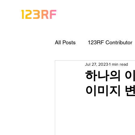
All Posts
123RF Contributor
Jul 27, 2023
1 min read
Visual Content Tips
Arti
하나의 이
이미지 변
Freebies
Get Started As
Keywording Guide
Lega