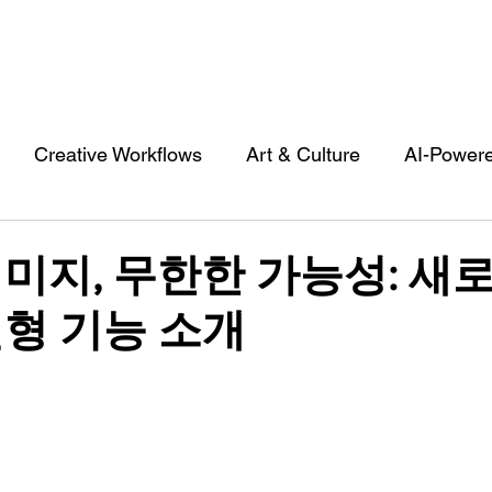
Creative Workflows
Art & Culture
AI-Power
st
Audio & Footage
Community
Design
미지, 무한한 가능성: 새로
형 기능 소개
 A Contributor
Inspiration
Introduction to 123R
l Matters & Releases
Marketing
Top Stock Cont