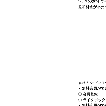
123RFの素
追加料金が不要
素材のダウンロ
＜無料会員が
で
〇 会員登録
〇 ライクボッ
＜無料会員が
で